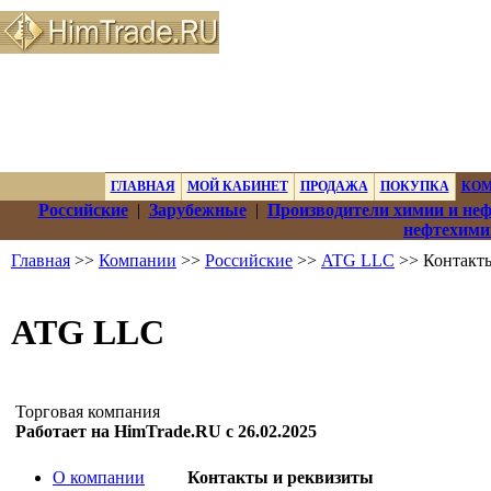
ГЛАВНАЯ
МОЙ КАБИНЕТ
ПРОДАЖА
ПОКУПКА
КО
Российские
|
Зарубежные
|
Производители химии и не
нефтехими
Главная
>>
Компании
>>
Российские
>>
ATG LLC
>> Контакты
ATG LLC
Торговая компания
Работает на HimTrade.RU с 26.02.2025
О компании
Контакты и реквизиты