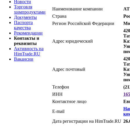
Новости
Торговля
Наименование компании
AT
химпродуктами
Страна
Ро
Документы
Паспорта
Регион Российской Федерации
Мо
качества
420
Рекомендации
Тат
Контакты и
Адрес юридический
Каз
реквизиты
Уни
Активность на
по
HimTrade.RU
420
Вакансии
Тат
Адрес почтовый
Каз
Уни
по
Телефон
(21
ИНН
16
Контактное лицо
Ев
На
E-mail
ко
Дата регистрации на HimTrade.RU
26.