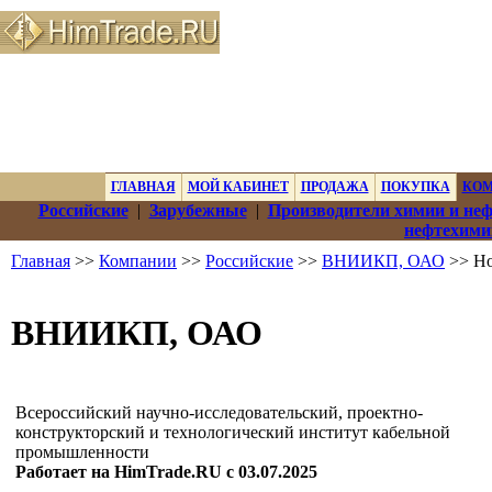
ГЛАВНАЯ
МОЙ КАБИНЕТ
ПРОДАЖА
ПОКУПКА
КО
Российские
|
Зарубежные
|
Производители химии и не
нефтехими
Главная
>>
Компании
>>
Российские
>>
ВНИИКП, ОАО
>> Но
ВНИИКП, ОАО
Всероссийский научно-исследовательский, проектно-
конструкторский и технологический институт кабельной
промышленности
Работает на HimTrade.RU с 03.07.2025