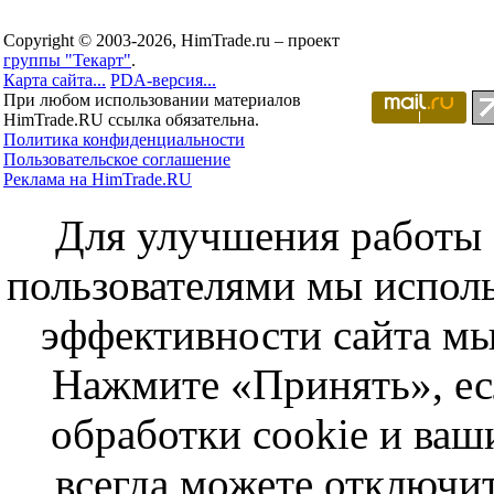
Copyright © 2003-2026, HimTrade.ru – проект
группы "Текарт"
.
Карта сайта...
PDA-версия...
При любом использовании материалов
HimTrade.RU ссылка обязательна.
Политика конфиденциальности
Пользовательское соглашение
Реклама на HimTrade.RU
Для улучшения работы с
пользователями мы исполь
эффективности сайта мы
Нажмите «Принять», ес
обработки cookie и ва
всегда можете отключит