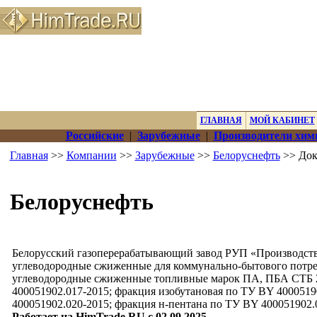
ГЛАВНАЯ
МОЙ КАБИНЕТ
Российские
|
Зарубежные
|
Производители хим
Главная
>>
Компании
>>
Зарубежные
>>
Белоруснефть
>> Док
Белоруснефть
Белорусский газоперерабатывающий завод РУП «Производств
углеводородные сжиженные для коммунально-бытового потре
углеводородные сжиженные топливные марок ПА, ПБА СТБ 2
400051902.017-2015; фракция изобутановая по ТУ BY 4000519
400051902.020-2015; фракция н-пентана по ТУ BY 400051902.
Работает на HimTrade.RU с 02.09.2025