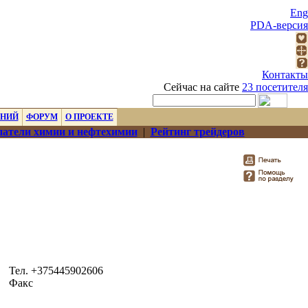
Eng
PDA-версия
Контакты
Сейчас на сайте
23 посетителя
ЕНИЙ
ФОРУМ
О ПРОЕКТЕ
атели химии и нефтехимии
|
Рейтинг трейдеров
Тел. +375445902606
Факс