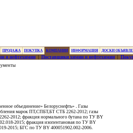
ПРОДАЖА
ПОКУПКА
КОМПАНИИ
ИНФОРМАЦИЯ
ДОСКИ ОБЪЯВЛ
ии и нефтехимии
|
Поставщики химии и нефтехимии
|
Покуп
ументы
енное объединение» Белоруснефть» . Газы
бления марок ПТ,СПБТ,БТ СТБ 2262-2012; газы
262-2012; фракция нормального бутана по ТУ BY
02.018-2015; фракция изопентановая по ТУ BY
019-2015; БГС по ТУ BY 400051902.002-2006.