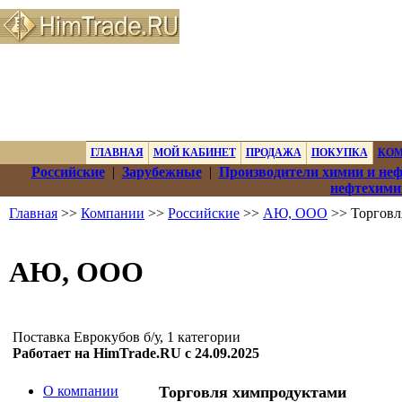
ГЛАВНАЯ
МОЙ КАБИНЕТ
ПРОДАЖА
ПОКУПКА
КО
Российские
|
Зарубежные
|
Производители химии и не
нефтехими
Главная
>>
Компании
>>
Российские
>>
АЮ, ООО
>> Торговл
АЮ, ООО
Поставка Еврокубов б/у, 1 категории
Работает на HimTrade.RU с 24.09.2025
О компании
Торговля химпродуктами