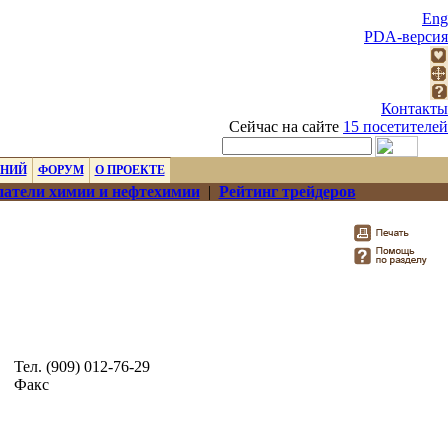
Eng
PDA-версия
Контакты
Сейчас на сайте
15 посетителей
ЕНИЙ
ФОРУМ
О ПРОЕКТЕ
атели химии и нефтехимии
|
Рейтинг трейдеров
Тел. (909) 012-76-29
Факс