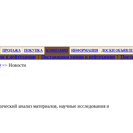
ПРОДАЖА
ПОКУПКА
КОМПАНИИ
ИНФОРМАЦИЯ
ДОСКИ ОБЪЯВЛ
ии и нефтехимии
|
Поставщики химии и нефтехимии
|
Покуп
О
>> Новости
ический анализ материалов, научные исследования и