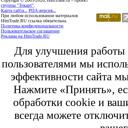
Copyright © 2003-2026, HimTrade.ru – проект
группы "Текарт"
.
Карта сайта...
PDA-версия...
При любом использовании материалов
HimTrade.RU ссылка обязательна.
Политика конфиденциальности
Пользовательское соглашение
Реклама на HimTrade.RU
Для улучшения работы с
пользователями мы исполь
эффективности сайта мы
Нажмите «Принять», ес
обработки cookie и ва
всегда можете отключит
вашег