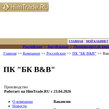
ГЛАВНАЯ
МОЙ КАБИНЕТ
Российские
|
Зарубежные
|
Производители хим
Главная
>>
Компании
>>
Российские
>>
ПК "БК B&B"
>> Вак
ПК "БК B&B"
Производство
Работает на HimTrade.RU с 23.04.2026
О компании
Вакансии
Новости