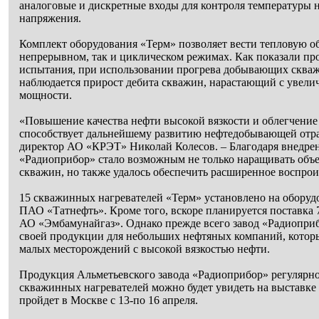
аналоговые и дискретные входы для контроля температуры н
напряжения.
Комплект оборудования «Терм» позволяет вести тепловую о
непрерывном, так и циклическом режимах. Как показали п
испытания, при использовании прогрева добывающих скваж
наблюдается прирост дебита скважин, нарастающий с увели
мощности.
«Повышение качества нефти высокой вязкости и облегчение
способствует дальнейшему развитию нефтедобывающей отра
директор АО «КРЭТ» Николай Колесов. – Благодаря внедре
«Радиоприбор» стало возможным не только наращивать об
скважин, но также удалось обеспечить расширенное воспроиз
15 скважинных нагревателей «Терм» установлено на обору
ПАО «Татнефть». Кроме того, вскоре планируется поставка 7
АО «Эмбамунайгаз». Однако прежде всего завод «Радиопри
своей продукции для небольших нефтяных компаний, котор
малых месторождений с высокой вязкостью нефти.
Продукция Альметьевского завода «Радиоприбор» регулярно
скважинных нагревателей можно будет увидеть на выставк
пройдет в Москве с 13-по 16 апреля.