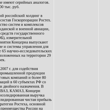
не имеют серийных аналогов.
0 тыс. руб.
ий российский холдинг в
 состав Госкорпорации Ростех.
ство систем и комплексов
жданской и военной авиации,
средств государственного
ЭБ), измерительной
приятия Концерна выпускают
е и системы управления для
е 65 научно-исследовательских
сположенных на территории 29
век.
2007 г. для содействия
й промышленной продукции
говых компаний и более 80
заций в 60 субъектах РФ со
и двойного назначения. В
ВТОВАЗ, КАМАЗ, Концерн
Консолидированная выручка
солидированная чистая прибыль
тратегии Ростеха, основной
о преимущества России на