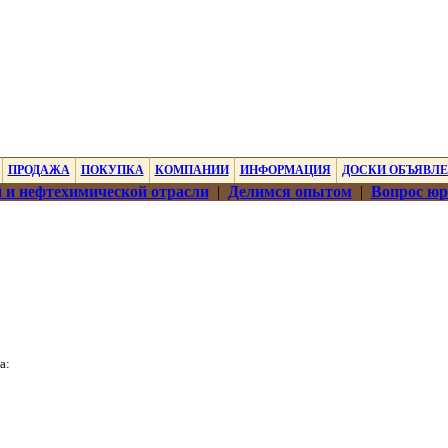
ПРОДАЖА
ПОКУПКА
КОМПАНИИ
ИНФОРМАЦИЯ
ДОСКИ ОБЪЯВЛ
 и нефтехимической отрасли
|
Делимся опытом
|
Вопрос юр
а:
;