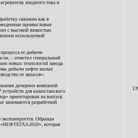
агревателя, входного тока и
бработку скважин как в
роведенные промысловые
ин с высокой вязкостью
чением используемой
 процесса ее добычи
сли, – отметил генеральный
нию новых технологий завода
ъемы добычи нефти малых
водство ее запасов».
довании дочерних компаний
13
 устройств для казахстанского
бор» ориентирован на выпуск
ые занимаются разработкой
 экспонируется. Образцы
е «НЕФТЕГАЗ-2020», которая