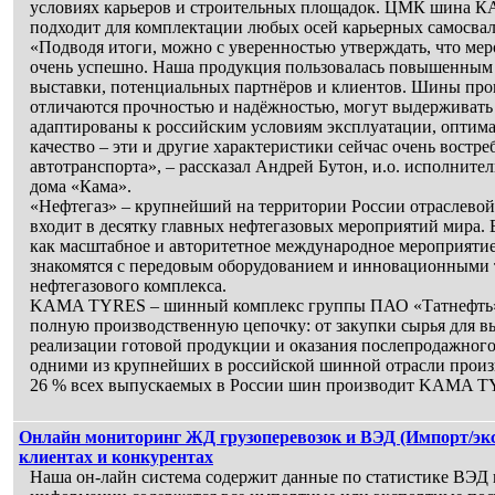
условиях карьеров и строительных площадок. ЦМК шина 
подходит для комплектации любых осей карьерных самосвал
«Подводя итоги, можно с уверенностью утверждать, что ме
очень успешно. Наша продукция пользовалась повышенным 
выставки, потенциальных партнёров и клиентов. Шины п
отличаются прочностью и надёжностью, могут выдерживать 
адаптированы к российским условиям эксплуатации, оптим
качество – эти и другие характеристики сейчас очень востр
автотранспорта», – рассказал Андрей Бутон, и.о. исполните
дома «Кама».
«Нефтегаз» – крупнейший на территории России отраслевой
входит в десятку главных нефтегазовых мероприятий мира. 
как масштабное и авторитетное международное мероприятие.
знакомятся с передовым оборудованием и инновационными 
нефтегазового комплекса.
KAMA TYRES – шинный комплекс группы ПАО «Татнефть»,
полную производственную цепочку: от закупки сырья для 
реализации готовой продукции и оказания послепродажного
одними из крупнейших в российской шинной отрасли прои
26 % всех выпускаемых в России шин производит KAMA T
Онлайн мониторинг ЖД грузоперевозок и ВЭД (Импорт/экс
клиентах и конкурентах
Наша он-лайн система содержит данные по статистике ВЭД п