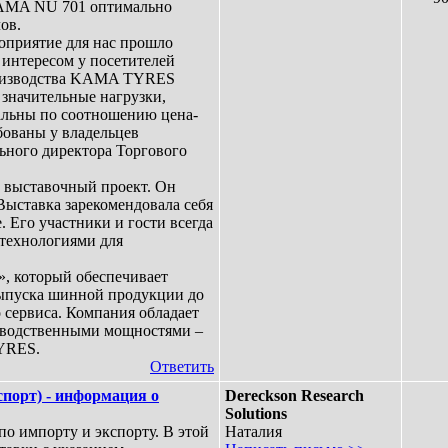
КAMA NU 701 оптимально
ов.
роприятие для нас прошло
интересом у посетителей
роизводства KAMA TYRES
значительные нагрузки,
альны по соотношению цена-
ебованы у владельцев
льного директора Торгового
 выставочный проект. Он
Выставка зарекомендовала себя
 Его участники и гости всегда
технологиями для
 который обеспечивает
выпуска шинной продукции до
 сервиса. Компания обладает
зводственными мощностями –
YRES.
Ответить
порт) - информация о
Dereckson Research
Solutions
о импорту и экспорту. В этой
Наталия