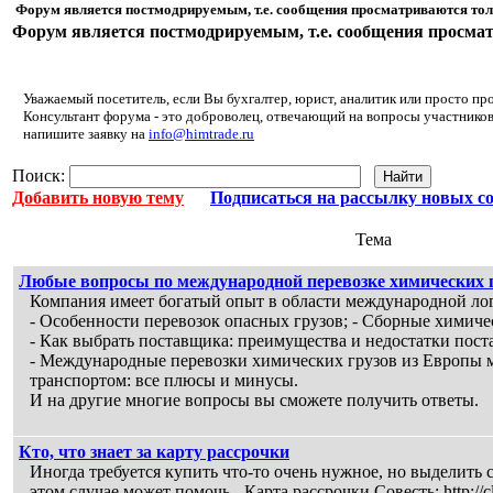
Форум является постмодрируемым, т.е. сообщения просматриваются тол
Форум является постмодрируемым, т.е. сообщения просмат
Уважаемый посетитель, если Вы бухгалтер, юрист, аналитик или просто п
Консультант форума - это доброволец, отвечающий на вопросы участников
напишите заявку на
info@himtrade.ru
Поиск:
Добавить новую тему
Подписаться на рассылку новых с
Тема
Любые вопросы по международной перевозке химических 
Компания имеет богатый опыт в области международной ло
- Особенности перевозок опасных грузов; - Сборные химиче
- Как выбрать поставщика: преимущества и недостатки пост
- Международные перевозки химических грузов из Европы
транспортом: все плюсы и минусы.
И на другие многие вопросы вы сможете получить ответы.
Кто, что знает за карту рассрочки
Иногда требуется купить что-то очень нужное, но выделить 
этом случае может помочь - Карта рассрочки Совесть: http:/