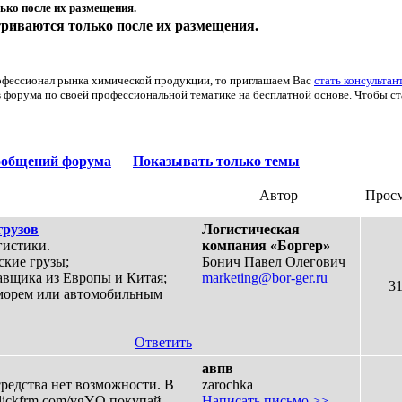
ько после их размещения.
риваются только после их размещения.
рофессионал рынка химической продукции, то приглашаем Вас
стать консульта
 форума по своей профессиональной тематике на бесплатной основе. Чтобы ст
ообщений форума
Показывать только темы
Автор
Прос
грузов
Логистическая
гистики.
компания «Боргер»
ские грузы;
Бонич Павел Олегович
авщика из Европы и Китая;
marketing@bor-ger.ru
3
 морем или автомобильным
Ответить
авпв
средства нет возможности. В
zarochka
/clickfrm.com/vgYQ покупай
Написать письмо >>