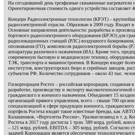
На сегодняшний день трехфазные скважинные нагреватели 
Ориентировочная стоимость одного устройства составляет 40
Концерн Радиоэлектронные технологии (КРЭТ) – крупнейш
радиоэлектронной отрасли. Образован в 2009 году. Входит в
Основные направления деятельности: разработка и производ
бортового радиоэлектронного оборудования (БРЭО) для гра
радиолокационных станций (РЛС) воздушного базирования, 
опознавания (ГО), комплексов радиоэлектронной борьбы (Р
аппаратуры различного назначения (ИА). Кроме того, пред
современную бытовую и медицинскую технику, оборудовани
ТЭК, транспорта и машиностроения. В Концерн входят боле
институтов, конструкторских бюро и серийных заводов, ра
субъектов РФ. Количество сотрудников – около 43 тыс. чело
Госкорпорация Ростех – российская корпорация, созданная в 
разработке, производству и экспорту высокотехнологично
гражданского и военного назначения. Объединяет 15 холдин
организаций прямого управления, всего – свыше 700 органи
специализацией в сфере продукции военного, гражданского 
портфель Ростеха входят такие известные бренды, как А
Калашников, «Вертолеты России», Уралвагонзавод и т. д. 
Ростеха в 2017 году достигла 1 трлн. 589 млрд. рублей, кон
– 121 млрд. рублей, EBITDA – 305 млрд. рублей. Согласно с
задачей Корпорации является обеспечение технологическог