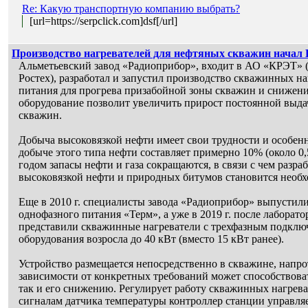
Re: Какую транспортную компанию выбрать?
[url=https://serpclick.com]dsf[/url]
Производство нагревателей для нефтяных скважин начал
Альметьевский завод «Радиоприбор», входит в АО «КРЭТ» (
Ростех), разработал и запустил производство скважинных на
питания для прогрева призабойной зоны скважин и снижени
оборудование позволит увеличить прирост постоянной выда
скважин.
Добыча высоковязкой нефти имеет свои трудности и особен
добыче этого типа нефти составляет примерно 10% (около 0
годом запасы нефти и газа сокращаются, в связи с чем разр
высоковязкой нефти и природных битумов становится необ
Еще в 2010 г. специалисты завода «Радиоприбор» выпустил
однофазного питания «Терм», а уже в 2019 г. после лабора
представили скважинные нагреватели с трехфазным подклю
оборудования возросла до 40 кВт (вместо 15 кВт ранее).
Устройство размещается непосредственно в скважине, напро
зависимости от конкретных требований может способствова
так и его снижению. Регулирует работу скважинных нагрева
сигналам датчика температуры контроллер станции управляе