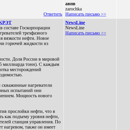
авпв
zarochka
Ответить
Написать письмо >>
 КРЭТ
NewsLine
в составе Госкорпорации
NewsLine
гревателей трехфазного
Написать письмо >>
я вязкости нефти. Новое
чи горючей жидкости из
ности. Доля России в мировой
,5 миллиарда тонн). С каждым
аботка месторождений
ходимостью.
и скважинные нагреватели
торных испытаний они
чением. Мощность нового
тив прослойки нефти, что в
ть как подъему уровня нефти,
телей станция управления. По
т нагревом, также он имеет