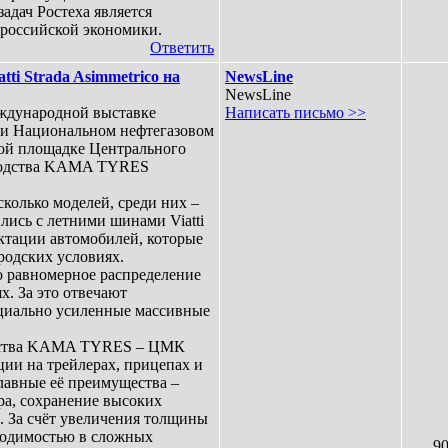
дач Ростеха является
 российской экономики.
Ответить
 Strada Asimmetrico на
NewsLine
NewsLine
дународной выставке
Написать письмо >>
 и Национальном нефтегазовом
кой площадке Центрального
зводства KAMA TYRES
олько моделей, среди них –
ись с летними шинами Viatti
ектации автомобилей, которые
родских условиях.
 равномерное распределение
х. За это отвечают
циально усиленные массивные
водства KAMA TYRES – ЦМК
ии на трейлерах, прицепах и
лавные её преимущества –
ра, сохранение высоких
. За счёт увеличения толщины
ходимостью в сложных
9