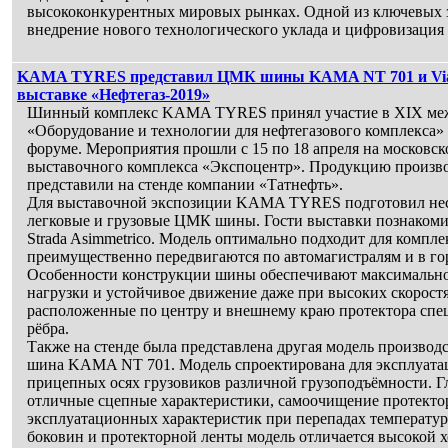
высококонкурентных мировых рынках. Одной из ключевых за
внедрение нового технологического уклада и цифровизация
KAMA TYRES представил ЦМК шины KAMA NT 701 и Viatti
выставке «Нефтегаз-2019»
Шинный комплекс KAMA TYRES принял участие в XIX меж
«Оборудование и технологии для нефтегазового комплекса»
форуме. Мероприятия прошли с 15 по 18 апреля на московс
выставочного комплекса «Экспоцентр». Продукцию прои
представили на стенде компании «Татнефть».
Для выставочной экспозиции KAMA TYRES подготовил неск
легковые и грузовые ЦМК шины. Гости выставки познакомил
Strada Asimmetrico. Модель оптимально подходит для компл
преимущественно передвигаются по автомагистралям и в го
Особенности конструкции шины обеспечивают максимально
нагрузки и устойчивое движение даже при высоких скоростя
расположенные по центру и внешнему краю протектора спе
рёбра.
Также на стенде была представлена другая модель произ
шина KAMA NT 701. Модель спроектирована для эксплуатац
прицепных осях грузовиков различной грузоподъёмности. Г
отличные сцепные характеристики, самоочищение протекто
эксплуатационных характеристик при перепадах температур
боковин и протекторной ленты модель отличается высокой 