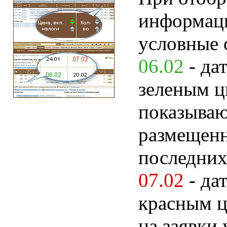
информац
условные 
06.02
- да
зеленым ц
показываю
размещенн
последних
07.02
- да
красным ц
на заявки 