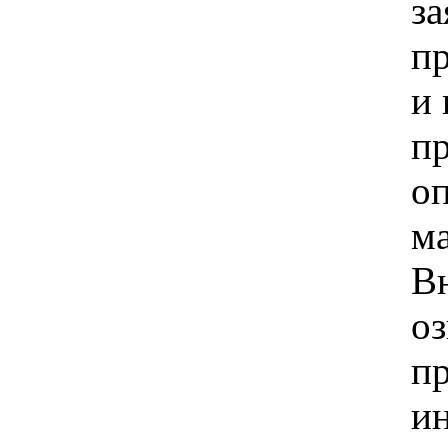
за
п
и
п
о
м
В
оз
п
и