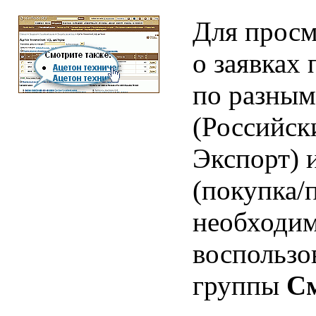
Для прос
о заявках
по разным
(Российск
Экспорт) 
(покупка/
необходи
воспользо
группы
См