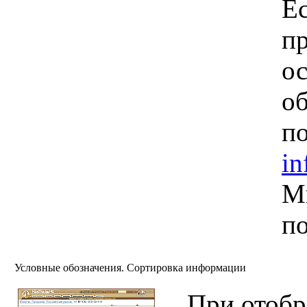
Е
пр
ос
о
по
in
М
п
Условные обозначения. Сортировка информации
При отоб