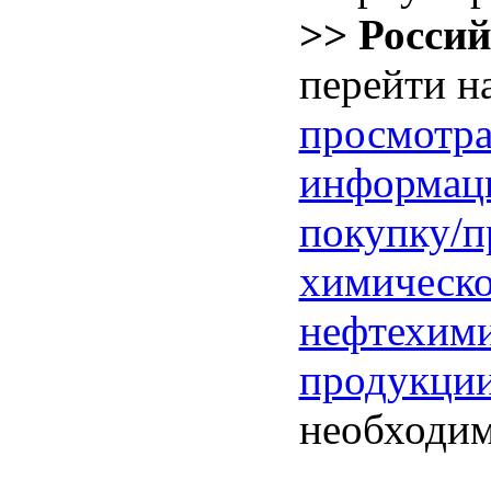
>> Росси
перейти н
просмотра
информаци
покупку/
химическо
нефтехим
продукци
необходим