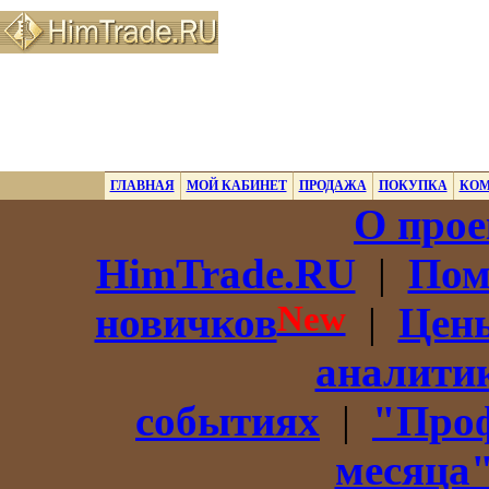
ГЛАВНАЯ
МОЙ КАБИНЕТ
ПРОДАЖА
ПОКУПКА
КО
О прое
HimTrade.RU
|
Пом
New
новичков
|
Цены
аналити
событиях
|
"Про
месяца