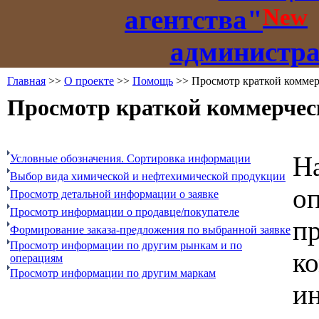
New
агентства"
администр
Главная
>>
О проекте
>>
Помощь
>> Просмотр краткой коммер
Просмотр краткой коммерчес
На
Условные обозначения. Сортировка информации
Выбор вида химической и нефтехимической продукции
о
Просмотр детальной информации о заявке
Просмотр информации о продавце/покупателе
п
Формирование заказа-предложения по выбранной заявке
Просмотр информации по другим рынкам и по
к
операциям
Просмотр информации по другим маркам
и