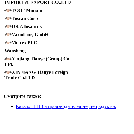
IMPORT & EXPORT CO.,LTD
TOO "Minium"
Toscan Corp
UK Allosaurus
VarioLine, GmbH
Victrex PLC
Wansheng
Xinjiang Tianye (Group) Co.,
Ltd.
XINJIANG Tianye Foreign
Trade Co.LTD
Смотрите также:
Каталог НПЗ и производителей нефтепродуктов