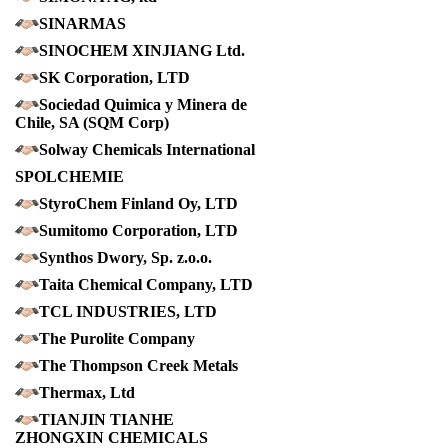
SINARMAS
SINOCHEM XINJIANG Ltd.
SK Corporation, LTD
Sociedad Quimica y Minera de
Chile, SA (SQM Corp)
Solway Chemicals International
SPOLCHEMIE
StyroChem Finland Oy, LTD
Sumitomo Corporation, LTD
Synthos Dwory, Sp. z.o.o.
Taita Chemical Company, LTD
TCL INDUSTRIES, LTD
The Purolite Company
The Thompson Creek Metals
Thermax, Ltd
TIANJIN TIANHE
ZHONGXIN CHEMICALS