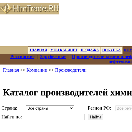
ГЛАВНАЯ
МОЙ КАБИНЕТ
ПРОДАЖА
ПОКУПКА
КО
Российские
|
Зарубежные
|
Производители химии и не
нефтехими
Главная
>>
Компании
>>
Производители
Каталог производителей хими
Страна:
Регион РФ:
Найти по: