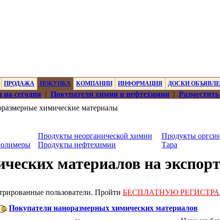
ПРОДАЖА
ПОКУПКА
КОМПАНИИ
ИНФОРМАЦИЯ
ДОСКИ ОБЪЯВЛ
 на сегодня
|
Покупатели химии и нефтехимии
|
Разместить
размерные химические материалы
Продукты неорганической химии
Продукты оргсин
полимеры
Продукты нефтехимии
Тара
ческих материалов на экспор
стрированные пользователи. Пройти
БЕСПЛАТНУЮ РЕГИСТР
Покупатели наноразмерных химических материалов