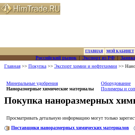
ГЛАВНАЯ
МОЙ КАБИНЕТ
Российский рынок
|
Экспорт из РФ
|
Заявки
Главная
>>
Покупка
>>
Экспорт химии и нефтехимии
>> Нано
Минеральные удобрения
Оборудование
Наноразмерные химические материалы
Полимеры и со
Покупка наноразмерных хими
Просматривать детальную информацию могут только зареги
Поставщики наноразмерных химических материалов