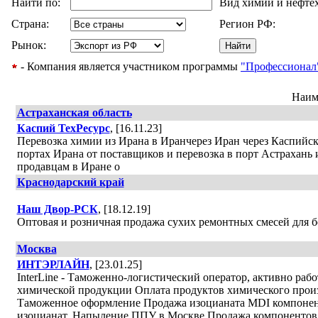
Найти по:
Вид химии и нефте
Страна:
Регион РФ:
Рынок:
- Компания является участником программы
"Профессионал
Наим
Астраханская область
Каспий ТехРесурс
, [16.11.23]
Перевозка химии из Ирана в Иранчерез Иран через Каспийское
портах Ирана от поставщиков и перевозка в порт Астрахань 
продавцам в Иране о
Краснодарский край
Наш Двор-РСК
, [18.12.19]
Оптовая и розничная продажа сухих ремонтных смесей для 
Москва
ИНТЭРЛАЙН
, [23.01.25]
InterLine - Таможенно-логистический оператор, активно раб
химической продукции Оплата продуктов химического произ
Таможенное оформление Продажа изоцианата MDI компонент
изоцианат. Напыление ППУ в Москве Продажа компонентов 