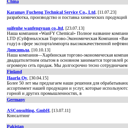
China
Karamay Fucheng Technical Service Co., Ltd
, [11.07.23]
разработка, производство и поставка химических продукций
suifenhe wanfengyuan co.,ltd
, [23.07.13]
Наша компания «WanFY Chemical» Полное название к
LTD (Суйфэньхэская Торгово-Экономическая Компания «Вань
году) в сфере экспорта/импорта высококачественной нефтян
Динсиньда
, [10.10.13]
Наша компания—Харбинская торгово-экономическая компани
двадцатилетним опытом в основном занимается торговлей р
огромную сеть продаж. Мы долгосрочно тесно сотрудничае
Finland
Haarla Oy
, [30.04.15]
Более 50 лет мы предлагаем наши решения для обрабатыва
ассортимент нашей продукции и услуг, которые используютс
горной и других промышленностях, в
Germany
ASConsulting, GmbH
, [13.07.11]
Консалтинг
Pakistan