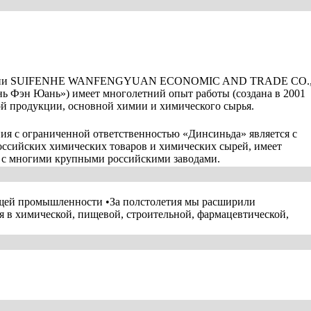
омпании SUIFENHE WANFENGYUAN ECONOMIC AND TRADE CO.
 Фэн Юань») имеет многолетний опыт работы (создана в 2001
ой продукции, основной химии и химического сырья.
я с ограниченной ответственностью «Динсиньда» является с
оссийских химических товаров и химических сырей, имеет
м с многими крупными российскими заводами.
ющей промышленности •За полстолетия мы расширили
я в химической, пищевой, строительной, фармацевтической,