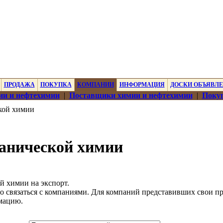
ПРОДАЖА
ПОКУПКА
КОМПАНИИ
ИНФОРМАЦИЯ
ДОСКИ ОБЪЯВЛ
ии и нефтехимии
|
Поставщики химии и нефтехимии
|
Покуп
кой химии
анической химии
й химии на экспорт.
о связаться с компаниями. Для компаний представивших свои п
мацию.