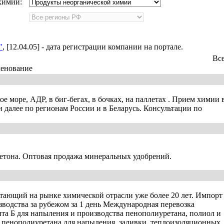
химии:
"
, [12.04.05] - дата регистрации компании на портале.
Вс
енование
 море, АДР, в биг-бегах, в бочках, на паллетах . Прием химии 
и далее по регионам России и в Беларусь. Консультации по
бетона. Оптовая продажа минеральных удобрений.
отающий на рынке химической отрасли уже более 20 лет. Импорт
водства за рубежом за 1 день Международная перевозка
а Б для напыления и производства пенополиуретана, полиол и
пенополиуретана для напыления, заливки, теплоизоляционных