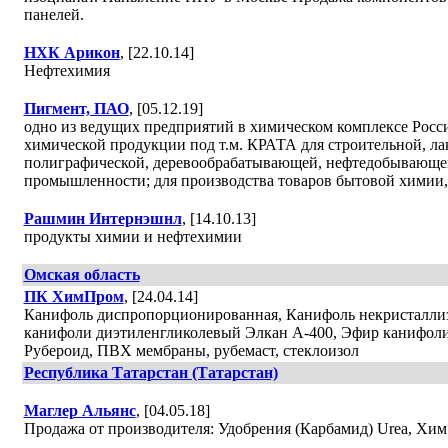
панелей.
НХК Арикон
, [22.10.14]
Нефтехимия
Пигмент, ПАО
, [05.12.19]
одно из ведущих предприятий в химическом комплексе Росс
химической продукции под т.м. КРАТА для строительной, ла
полиграфической, деревообрабатывающей, нефтедобывающей
промышленности; для производства товаров бытовой химии, 
Рашмин Интернэшнл
, [14.10.13]
продукты химии и нефтехимии
Омская область
ПК ХимПром
, [24.04.14]
Канифоль диспропорционированная, Канифоль некристалли
канифоли диэтиленгликолевый Элкан А-400, Эфир канифол
Рубероид, ПВХ мембраны, рубемаст, стеклоизол
Республика Татарстан (Татарстан)
Маглер Альянс
, [04.05.18]
Продажа от производителя: Удобрения (Карбамид) Urea, Хим