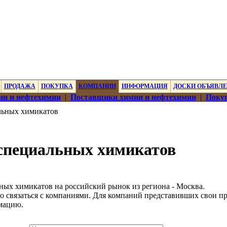
ПРОДАЖА
ПОКУПКА
КОМПАНИИ
ИНФОРМАЦИЯ
ДОСКИ ОБЪЯВЛ
ии и нефтехимии
|
Поставщики химии и нефтехимии
|
Покуп
льных химикатов
специальных химикатов
ных химикатов на российский рынок из региона - Москва.
о связаться с компаниями. Для компаний представивших свои п
мацию.