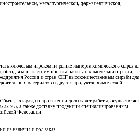
ностроительной, металлургической, фармацевтической,
ать ключевым игроком на рынке импорта химического сырья д
 обладая многолетним опытом работы в химической отрасли,
редприятия России и стран СНГ высококачественным сырьём дл
троительных материалов и других продуктов химической
ыт», которая, на протяжении долгих лет работы, осуществляе
222-95), а также доставку продукции специализированным
ссийской Федерации.
и из наличия и под заказ