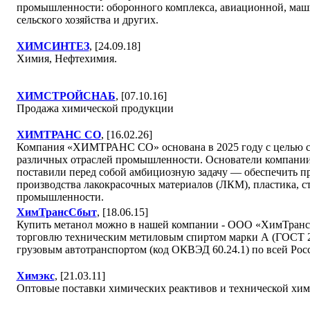
промышленности: оборонного комплекса, авиационной, маши
сельского хозяйства и других.
ХИМСИНТЕЗ
, [24.09.18]
Химия, Нефтехимия.
ХИМСТРОЙСНАБ
, [07.10.16]
Продажа химической продукции
ХИМТРАНС СО
, [16.02.26]
Компания «ХИМТРАНС СО» основана в 2025 году с целью ст
различных отраслей промышленности. Основатели компании,
поставили перед собой амбициозную задачу — обеспечить п
производства лакокрасочных материалов (ЛКМ), пластика, с
промышленности.
ХимТрансСбыт
, [18.06.15]
Купить метанол можно в нашей компании - ООО «ХимТрансСб
торговлю техническим метиловым спиртом марки А (ГОСТ 2
грузовым автотранспортом (код ОКВЭД 60.24.1) по всей Ро
Химэкс
, [21.03.11]
Оптовые поставки химических реактивов и технической хими