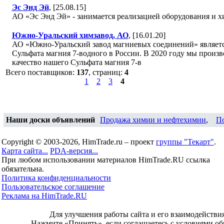
Эс Энд Эй
, [25.08.15]
АО «Эс Энд Эй» - занимается реализацией оборудования и х
Южно-Уральский химзавод, АО
, [16.01.20]
АО «Южно-Уральский завод магниевых соединений» являет
Сульфата магния 7-водного в России. В 2020 году мы произв
качество нашего Сульфата магния 7-в
Всего поставщиков:
137
, страниц:
4
1
2
3
4
Наши доски объявлений
Продажа химии и нефтехимии
,
П
Copyright © 2003-2026, HimTrade.ru – проект
группы "Текарт"
.
Карта сайта...
PDA-версия...
При любом использовании материалов HimTrade.RU ссылка
обязательна.
Политика конфиденциальности
Пользовательское соглашение
Реклама на HimTrade.RU
Для улучшения работы сайта и его взаимодействи
Нажмите «Принять», если соглашаетесь с условиями об