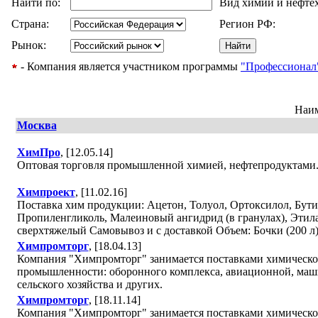
Найти по:
Вид химии и нефте
Страна:
Регион РФ:
Рынок:
- Компания является участником программы
"Профессионал
Наи
Москва
ХимПро
, [12.05.14]
Оптовая торговля промышленной химией, нефтепродуктами
Химпроект
, [11.02.16]
Поставка хим продукции: Ацетон, Толуол, Ортоксилол, Бут
Пропиленгликоль, Малеиновый ангидрид (в гранулах), Этила
сверхтяжелый Самовывоз и с доставкой Объем: Бочки (200 л)
Химпромторг
, [18.04.13]
Компания "Химпромторг" занимается поставками химическо
промышленности: оборонного комплекса, авиационной, маши
сельского хозяйства и других.
Химпромторг
, [18.11.14]
Компания "Химпромторг" занимается поставками химическо