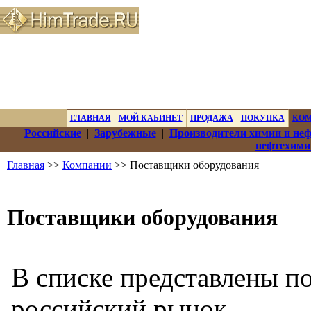
ГЛАВНАЯ
МОЙ КАБИНЕТ
ПРОДАЖА
ПОКУПКА
КО
Российские
|
Зарубежные
|
Производители химии и не
нефтехими
Главная
>>
Компании
>> Поставщики оборудования
Поставщики оборудования
В списке представлены п
российский рынок.