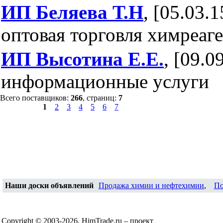
ИП Беляева Т.Н
, [05.03.1
оптовая торговля химреаг
ИП Высотина Е.Е.
, [09.0
информационные услуги
Всего поставщиков:
266
, страниц:
7
1
2
3
4
5
6
7
Наши доски объявлений
Продажа химии и нефтехимии
,
По
Copyright © 2003-2026, HimTrade.ru – проект