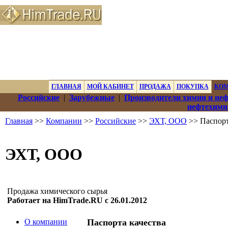
ГЛАВНАЯ
МОЙ КАБИНЕТ
ПРОДАЖА
ПОКУПКА
КО
Российские
|
Зарубежные
|
Производители химии и не
нефтехими
Главная
>>
Компании
>>
Российские
>>
ЭХТ, ООО
>> Паспорт
ЭХТ, ООО
Продажа химического сырья
Работает на HimTrade.RU с 26.01.2012
О компании
Паспорта качества