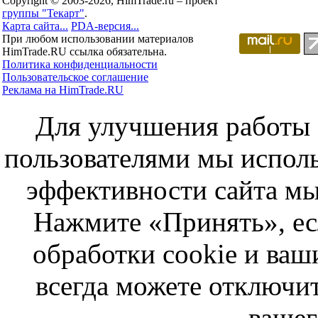
Copyright © 2003-2026, HimTrade.ru – проект
группы "Текарт"
.
Карта сайта...
PDA-версия...
При любом использовании материалов
HimTrade.RU ссылка обязательна.
Политика конфиденциальности
Пользовательское соглашение
Реклама на HimTrade.RU
Для улучшения работы с
пользователями мы исполь
эффективности сайта мы
Нажмите «Принять», ес
обработки cookie и ва
всегда можете отключит
вашег