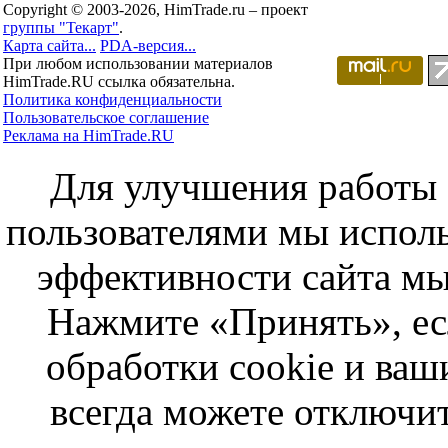
Copyright © 2003-2026, HimTrade.ru – проект
группы "Текарт"
.
Карта сайта...
PDA-версия...
При любом использовании материалов
HimTrade.RU ссылка обязательна.
Политика конфиденциальности
Пользовательское соглашение
Реклама на HimTrade.RU
Для улучшения работы с
пользователями мы исполь
эффективности сайта мы
Нажмите «Принять», ес
обработки cookie и ва
всегда можете отключит