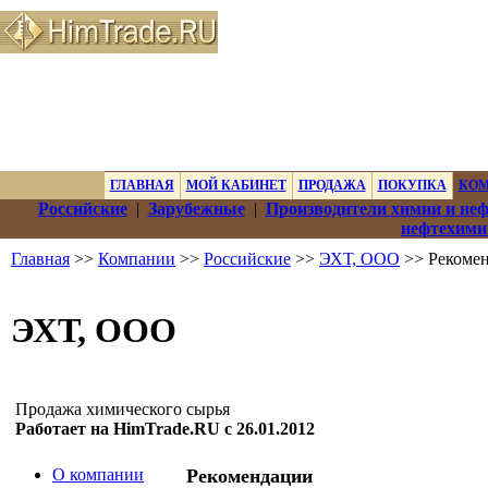
ГЛАВНАЯ
МОЙ КАБИНЕТ
ПРОДАЖА
ПОКУПКА
КО
Российские
|
Зарубежные
|
Производители химии и не
нефтехими
Главная
>>
Компании
>>
Российские
>>
ЭХТ, ООО
>> Рекоме
ЭХТ, ООО
Продажа химического сырья
Работает на HimTrade.RU с 26.01.2012
О компании
Рекомендации