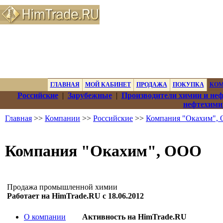
ГЛАВНАЯ
МОЙ КАБИНЕТ
ПРОДАЖА
ПОКУПКА
КО
Российские
|
Зарубежные
|
Производители химии и не
нефтехими
Главная
>>
Компании
>>
Российские
>>
Компания "Окахим",
Компания "Окахим", ООО
Продажа промышленной химии
Работает на HimTrade.RU с 18.06.2012
О компании
Активность на HimTrade.RU