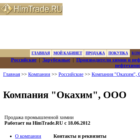
ГЛАВНАЯ
МОЙ КАБИНЕТ
ПРОДАЖА
ПОКУПКА
КО
Российские
|
Зарубежные
|
Производители химии и не
нефтехими
Главная
>>
Компании
>>
Российские
>>
Компания "Окахим",
Компания "Окахим", ООО
Продажа промышленной химии
Работает на HimTrade.RU с 18.06.2012
О компании
Контакты и реквизиты