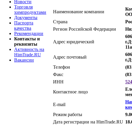
Новости
Торговля
Ко
Наименование компании
химпродуктами
О
Документы
Страна
Ро
Паспорта
качества
Регион Российской Федерации
Ни
Рекомендации
606
Контакты и
Адрес юридический
г.Д
реквизиты
11а
Активность на
606
HimTrade.RU
Адрес почтовый
г.Д
Вакансии
Телефон
(83
Факс
(83
ИНН
52
Ел
Контактное лицо
ме
На
E-mail
ко
Режим работы
9.0
Дата регистрации на HimTrade.RU
18.