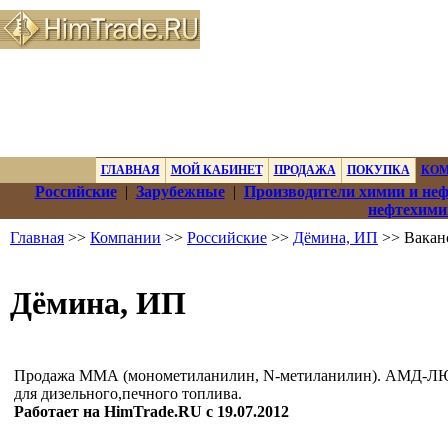
ГЛАВНАЯ
МОЙ КАБИНЕТ
ПРОДАЖА
ПОКУПКА
КО
Российские
|
Зарубежные
|
Производители химии и не
нефтехими
Главная
>>
Компании
>>
Российские
>>
Дёмина, ИП
>> Вакан
Дёмина, ИП
Продажа ММА (монометиланилин, N-метиланилин). АМД-Л
для дизельного,печного топлива.
Работает на HimTrade.RU с 19.07.2012