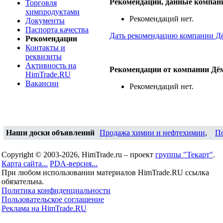
Рекомендации, данные компан
Торговля
химпродуктами
Рекомендаций нет.
Документы
Паспорта качества
Дать рекомендацию компании Д
Рекомендации
Контакты и
реквизиты
Активность на
Рекомендации от компании Дё
HimTrade.RU
Вакансии
Рекомендаций нет.
Наши доски объявлений
Продажа химии и нефтехимии
,
П
Copyright © 2003-2026, HimTrade.ru – проект
группы "Текарт"
.
Карта сайта...
PDA-версия...
При любом использовании материалов HimTrade.RU ссылка
обязательна.
Политика конфиденциальности
Пользовательское соглашение
Реклама на HimTrade.RU