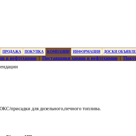
ПРОДАЖА
ПОКУПКА
КОМПАНИИ
ИНФОРМАЦИЯ
ДОСКИ ОБЪЯВЛ
ии и нефтехимии
|
Поставщики химии и нефтехимии
|
Покуп
мендации
С/присадки для дизельного,печного топлива.