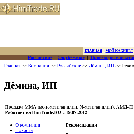
ГЛАВНАЯ
МОЙ КАБИНЕТ
Российские
|
Зарубежные
|
Производители хим
Главная
>>
Компании
>>
Российские
>>
Дёмина, ИП
>> Реко
Дёмина, ИП
Продажа ММА (монометиланилин, N-метиланилин). АМД-ЛЮК
Работает на HimTrade.RU с 19.07.2012
О компании
Рекомендации
Новости