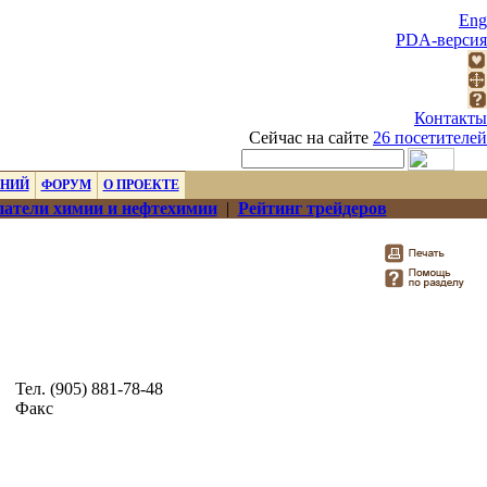
Eng
PDA-версия
Контакты
Сейчас на сайте
26 посетителей
ЕНИЙ
ФОРУМ
О ПРОЕКТЕ
атели химии и нефтехимии
|
Рейтинг трейдеров
Тел. (905) 881-78-48
Факс