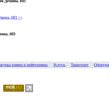
ии Дёмина, ИП
ёмина, ИП >>
мина, ИП
окупка химии и нефтехимии
,
Услуги
,
Транспорт
,
Оборудо