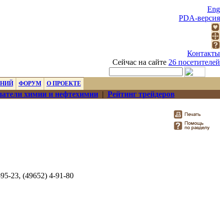
Eng
PDA-версия
Контакты
Сейчас на сайте
26 посетителей
ЕНИЙ
ФОРУМ
О ПРОЕКТЕ
атели химии и нефтехимии
|
Рейтинг трейдеров
-95-23, (49652) 4-91-80