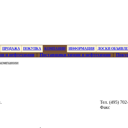
ПРОДАЖА
ПОКУПКА
КОМПАНИИ
ИНФОРМАЦИЯ
ДОСКИ ОБЪЯВЛ
ии и нефтехимии
|
Поставщики химии и нефтехимии
|
Покуп
компании
.
Тел. (495) 702
Факс