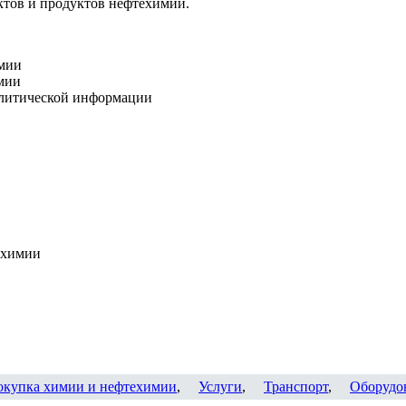
ктов и продуктов нефтехимии.
мии
мии
алитической информации
 химии
окупка химии и нефтехимии
,
Услуги
,
Транспорт
,
Оборудо