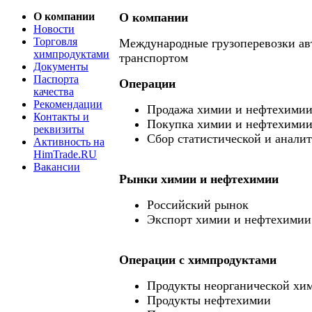
О компании
О компании
Новости
Торговля
Международные грузоперевозки а
химпродуктами
транспортом
Документы
Паспорта
Операции
качества
Рекомендации
Продажа химии и нефтехими
Контакты и
Покупка химии и нефтехими
реквизиты
Сбор статистической и анали
Активность на
HimTrade.RU
Вакансии
Рынки химии и нефтехимии
Российский рынок
Экспорт химии и нефтехимии
Операции c химпродуктами
Продукты неорганической хи
Продукты нефтехимии