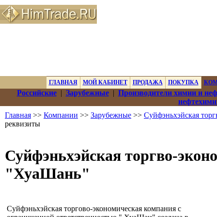
ГЛАВНАЯ
МОЙ КАБИНЕТ
ПРОДАЖА
ПОКУПКА
КО
Российские
|
Зарубежные
|
Производители химии и не
нефтехими
Главная
>>
Компании
>>
Зарубежные
>>
Суйфэньхэйская торг
реквизиты
Суйфэньхэйская торгво-экон
"ХуаШань"
Суйфэньхэйская торгово-экономическая компания с