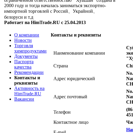
ограниченной ответственностью " ХуаШан" создана в
2000 году и тогда началась заниматься экспортно-
импортной торговлей с Россий、Украйной、
белоруси и т.д
Работает на HimTrade.RU с 25.04.2013
О компании
Контакты и реквизиты
Новости
Торговля
Су
химпродуктами
Наименование компании
эк
Документы
"Х
Паспорта
Страна
Ch
качества
Рекомендации
No.
Контакты и
Адрес юридический
Na
реквизиты
CH
Активность на
No.
HimTrade.RU
Адрес почтовый
Na
Вакансии
CH
(86
Телефон
451
Контактное лицо
Чж
На
E-mail