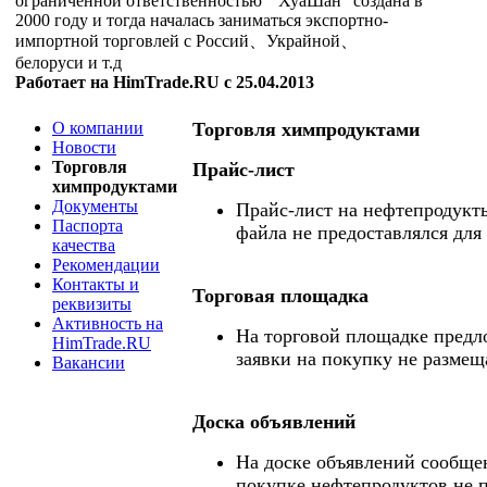
ограниченной ответственностью " ХуаШан" создана в
2000 году и тогда началась заниматься экспортно-
импортной торговлей с Россий、Украйной、
белоруси и т.д
Работает на HimTrade.RU с 25.04.2013
О компании
Торговля химпродуктами
Новости
Торговля
Прайс-лист
химпродуктами
Документы
Прайс-лист на нефтепродукты
Паспорта
файла не предоставлялся для
качества
Рекомендации
Контакты и
Торговая площадка
реквизиты
Активность на
На торговой площадке предл
HimTrade.RU
заявки на покупку не размещ
Вакансии
Доска объявлений
На доске объявлений сообще
покупке нефтепродуктов не 