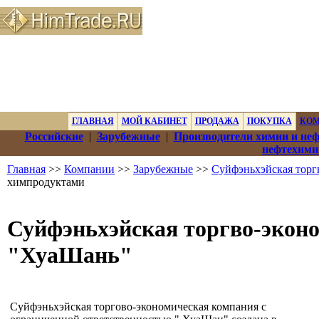
ГЛАВНАЯ
МОЙ КАБИНЕТ
ПРОДАЖА
ПОКУПКА
КО
Российские
|
Зарубежные
|
Производители химии и не
нефтехими
Главная
>>
Компании
>>
Зарубежные
>>
Суйфэньхэйская торг
химпродуктами
Суйфэньхэйская торгво-экон
"ХуаШань"
Суйфэньхэйская торгово-экономическая компания с