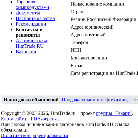
Торговля
Наименование компании
химпродуктами
Страна
Документы
Паспорта качества
Регион Российской Федерации
Рекомендации
Адрес юридический
Контакты и
Адрес почтовый
реквизиты
Активность на
Телефон
HimTrade.RU
ИНН
Вакансии
Контактное лицо
E-mail
Дата регистрации на HimTrade
Наши доски объявлений
Продажа химии и нефтехимии
,
П
Copyright © 2003-2026, HimTrade.ru – проект
группы "Текарт"
.
Карта сайта...
PDA-версия...
При любом использовании материалов HimTrade.RU ссылка
обязательна.
Политика конфиденциальности