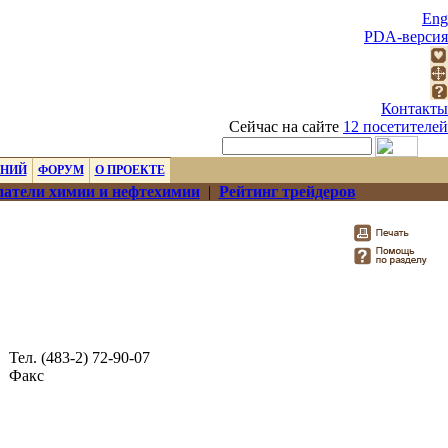
Eng
PDA-версия
Контакты
Сейчас на сайте
12 посетителей
ЕНИЙ
ФОРУМ
О ПРОЕКТЕ
атели химии и нефтехимии
|
Рейтинг трейдеров
Тел. (483-2) 72-90-07
Факс