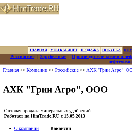
ГЛАВНАЯ
МОЙ КАБИНЕТ
ПРОДАЖА
ПОКУПКА
КО
Российские
|
Зарубежные
|
Производители химии и не
нефтехими
Главная
>>
Компании
>>
Российские
>>
АХК "Грин Агро", О
АХК "Грин Агро", ООО
Оптовая продажа минеральных удобрений
Работает на HimTrade.RU с 15.05.2013
О компании
Вакансии