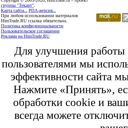
Copyright © 2003-2026, HimTrade.ru – проект
группы "Текарт"
.
Карта сайта...
PDA-версия...
При любом использовании материалов
HimTrade.RU ссылка обязательна.
Политика конфиденциальности
Пользовательское соглашение
Реклама на HimTrade.RU
Для улучшения работы с
пользователями мы исполь
эффективности сайта мы
Нажмите «Принять», ес
обработки cookie и ва
всегда можете отключит
вашег