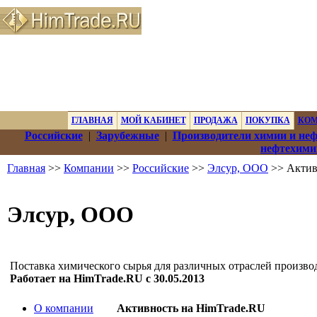
ГЛАВНАЯ
МОЙ КАБИНЕТ
ПРОДАЖА
ПОКУПКА
КО
Российские
|
Зарубежные
|
Производители химии и не
нефтехими
Главная
>>
Компании
>>
Российские
>>
Элсур, ООО
>> Актив
Элсур, ООО
Поставка химического сырья для различных отраслей производ
Работает на HimTrade.RU с 30.05.2013
О компании
Активность на HimTrade.RU