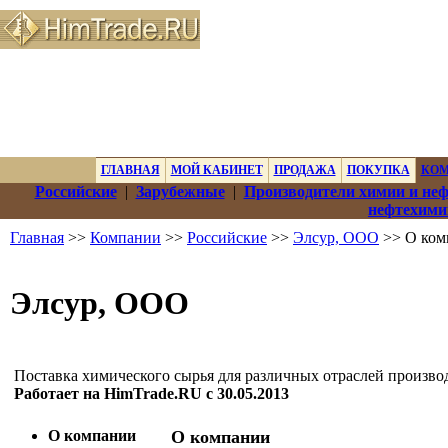
ГЛАВНАЯ
МОЙ КАБИНЕТ
ПРОДАЖА
ПОКУПКА
КО
Российские
|
Зарубежные
|
Производители химии и не
нефтехими
Главная
>>
Компании
>>
Российские
>>
Элсур, ООО
>> О ком
Элсур, ООО
Поставка химического сырья для различных отраслей производ
Работает на HimTrade.RU с 30.05.2013
О компании
О компании