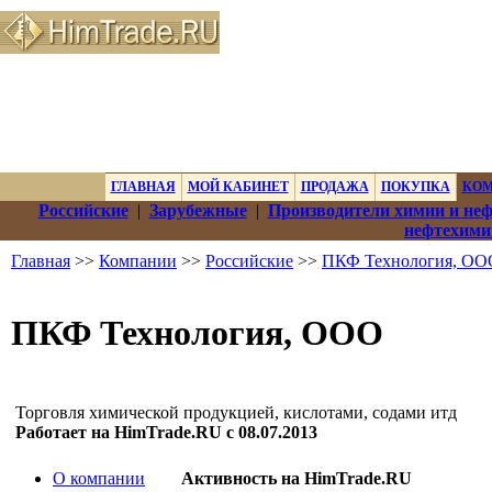
ГЛАВНАЯ
МОЙ КАБИНЕТ
ПРОДАЖА
ПОКУПКА
КО
Российские
|
Зарубежные
|
Производители химии и не
нефтехими
Главная
>>
Компании
>>
Российские
>>
ПКФ Технология, ОО
ПКФ Технология, ООО
Торговля химической продукцией, кислотами, содами итд
Работает на HimTrade.RU с 08.07.2013
О компании
Активность на HimTrade.RU