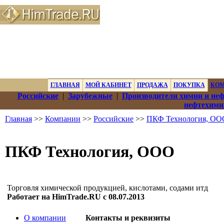
ГЛАВНАЯ
МОЙ КАБИНЕТ
ПРОДАЖА
ПОКУПКА
КО
Российские
|
Зарубежные
|
Производители химии и не
нефтехими
Главная
>>
Компании
>>
Российские
>>
ПКФ Технология, ОО
ПКФ Технология, ООО
Торговля химической продукцией, кислотами, содами итд
Работает на HimTrade.RU с 08.07.2013
О компании
Контакты и реквизиты