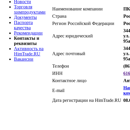
Новости
Торговля
Наименование компании
ПК
химпродуктами
Страна
Ро
Документы
Паспорта
Регион Российской Федерации
Ро
качества
344
Рекомендации
Адрес юридический
ул.
Контакты и
95
реквизиты
344
Активность на
Адрес почтовый
ул.
HimTrade.RU
95
Вакансии
Телефон
(86
ИНН
61
Контактное лицо
Ан
На
E-mail
ко
Дата регистрации на HimTrade.RU
08.