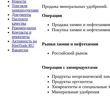
Новости
Торговля
Продажа минеральных удобрений.
химпродуктами
Документы
Операции
Паспорта
качества
Продажа химии и нефтехими
Рекомендации
Покупка химии и нефтехими
Контакты и
реквизиты
Активность на
Рынки химии и нефтехимии
HimTrade.RU
Вакансии
Российский рынок
Операции c химпродуктами
Продукты неорганической хи
Продукты оргсинтеза
Химреагенты и специальные 
Минеральные удобрения