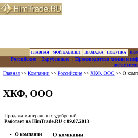
ГЛАВНАЯ
МОЙ КАБИНЕТ
ПРОДАЖА
ПОКУПКА
КО
Российские
|
Зарубежные
|
Производители химии и не
нефтехими
Главная
>>
Компании
>>
Российские
>>
ХКФ, ООО
>> О ком
ХКФ, ООО
Продажа минеральных удобрений.
Работает на HimTrade.RU с 09.07.2013
О компании
О компании