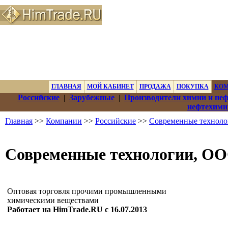
ГЛАВНАЯ
МОЙ КАБИНЕТ
ПРОДАЖА
ПОКУПКА
КО
Российские
|
Зарубежные
|
Производители химии и не
нефтехими
Главная
>>
Компании
>>
Российские
>>
Современные технол
Современные технологии, О
Оптовая торговля прочими промышленными
химическими веществами
Работает на HimTrade.RU с 16.07.2013