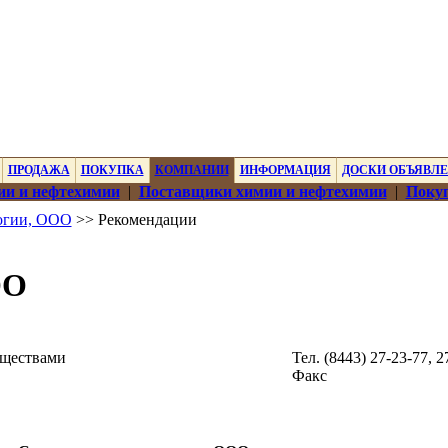
ПРОДАЖА
ПОКУПКА
КОМПАНИИ
ИНФОРМАЦИЯ
ДОСКИ ОБЪЯВЛ
ии и нефтехимии
|
Поставщики химии и нефтехимии
|
Покуп
огии, ООО
>> Рекомендации
ОО
еществами
Тел. (8443) 27-23-77, 
Факс