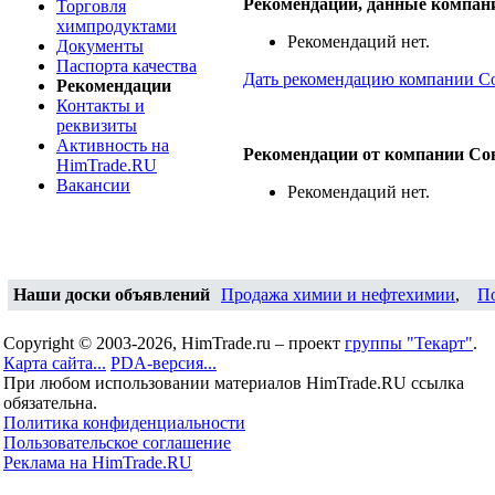
Рекомендации, данные компан
Торговля
химпродуктами
Рекомендаций нет.
Документы
Паспорта качества
Дать рекомендацию компании С
Рекомендации
Контакты и
реквизиты
Активность на
Рекомендации от компании Со
HimTrade.RU
Вакансии
Рекомендаций нет.
Наши доски объявлений
Продажа химии и нефтехимии
,
П
Copyright © 2003-2026, HimTrade.ru – проект
группы "Текарт"
.
Карта сайта...
PDA-версия...
При любом использовании материалов HimTrade.RU ссылка
обязательна.
Политика конфиденциальности
Пользовательское соглашение
Реклама на HimTrade.RU