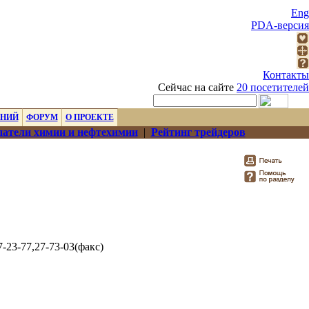
Eng
PDA-версия
Контакты
Сейчас на сайте
20 посетителей
ЕНИЙ
ФОРУМ
О ПРОЕКТЕ
атели химии и нефтехимии
|
Рейтинг трейдеров
27-23-77,27-73-03(факс)