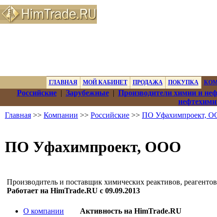
ГЛАВНАЯ
МОЙ КАБИНЕТ
ПРОДАЖА
ПОКУПКА
КО
Российские
|
Зарубежные
|
Производители химии и не
нефтехими
Главная
>>
Компании
>>
Российские
>>
ПО Уфахимпроект, 
ПО Уфахимпроект, ООО
Производитель и поставщик химических реактивов, реагентов
Работает на HimTrade.RU с 09.09.2013
О компании
Активность на HimTrade.RU