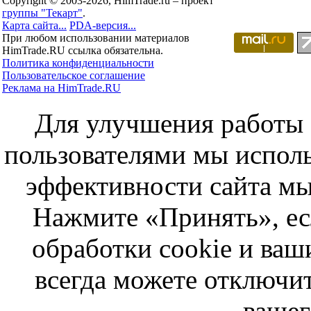
Copyright © 2003-2026, HimTrade.ru – проект
группы "Текарт"
.
Карта сайта...
PDA-версия...
При любом использовании материалов
HimTrade.RU ссылка обязательна.
Политика конфиденциальности
Пользовательское соглашение
Реклама на HimTrade.RU
Для улучшения работы с
пользователями мы исполь
эффективности сайта мы
Нажмите «Принять», ес
обработки cookie и ва
всегда можете отключит
вашег