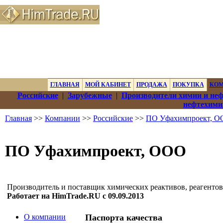
ГЛАВНАЯ
МОЙ КАБИНЕТ
ПРОДАЖА
ПОКУПКА
КО
Российские
|
Зарубежные
|
Производители химии и не
нефтехими
Главная
>>
Компании
>>
Российские
>>
ПО Уфахимпроект, 
ПО Уфахимпроект, ООО
Производитель и поставщик химических реактивов, реагентов
Работает на HimTrade.RU с 09.09.2013
О компании
Паспорта качества