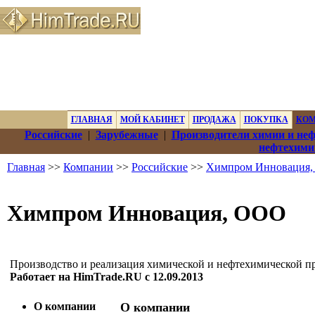
ГЛАВНАЯ
МОЙ КАБИНЕТ
ПРОДАЖА
ПОКУПКА
КО
Российские
|
Зарубежные
|
Производители химии и не
нефтехими
Главная
>>
Компании
>>
Российские
>>
Химпром Инновация
Химпром Инновация, ООО
Производство и реализация химической и нефтехимической п
Работает на HimTrade.RU с 12.09.2013
О компании
О компании