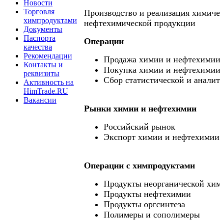
Новости
Торговля
Производство и реализация химиче
химпродуктами
нефтехимической продукции
Документы
Паспорта
Операции
качества
Рекомендации
Продажа химии и нефтехими
Контакты и
Покупка химии и нефтехими
реквизиты
Сбор статистической и анали
Активность на
HimTrade.RU
Вакансии
Рынки химии и нефтехимии
Российский рынок
Экспорт химии и нефтехимии
Операции c химпродуктами
Продукты неорганической хи
Продукты нефтехимии
Продукты оргсинтеза
Полимеры и сополимеры