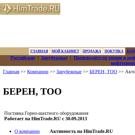
ГЛАВНАЯ
МОЙ КАБИНЕТ
ПРОДАЖА
ПОКУПКА
КО
Российские
|
Зарубежные
|
Производители химии и не
нефтехими
Главная
>>
Компании
>>
Зарубежные
>>
БЕРЕН, ТОО
>> Акти
БЕРЕН, ТОО
Поставка Горно-шахтного оборудования
Работает на HimTrade.RU с 30.09.2013
О компании
Активность на HimTrade.RU