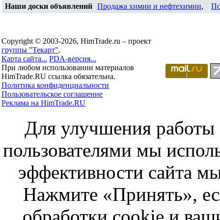
Наши доски объявлений
Продажа химии и нефтехимии
,
По
Copyright © 2003-2026, HimTrade.ru – проект
группы "Текарт"
.
Карта сайта...
PDA-версия...
При любом использовании материалов
HimTrade.RU ссылка обязательна.
Политика конфиденциальности
Пользовательское соглашение
Реклама на HimTrade.RU
Для улучшения работы с
пользователями мы исполь
эффективности сайта мы
Нажмите «Принять», ес
обработки cookie и ва