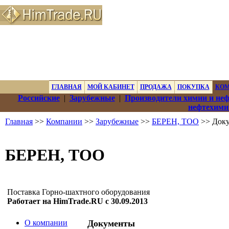
ГЛАВНАЯ
МОЙ КАБИНЕТ
ПРОДАЖА
ПОКУПКА
КО
Российские
|
Зарубежные
|
Производители химии и не
нефтехими
Главная
>>
Компании
>>
Зарубежные
>>
БЕРЕН, ТОО
>> Док
БЕРЕН, ТОО
Поставка Горно-шахтного оборудования
Работает на HimTrade.RU с 30.09.2013
О компании
Документы