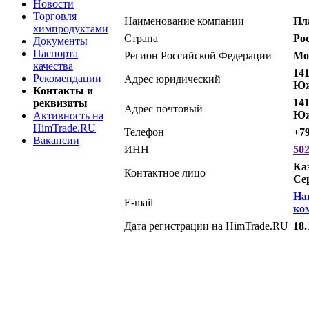
Новости
Торговля
Наименование компании
Пл
химпродуктами
Страна
Ро
Документы
Паспорта
Регион Российской Федерации
Мо
качества
141
Рекомендации
Адрес юридический
Юж
Контакты и
141
реквизиты
Адрес почтовый
Юж
Активность на
HimTrade.RU
Телефон
+79
Вакансии
ИНН
50
Ка
Контактное лицо
Се
На
E-mail
ко
Дата регистрации на HimTrade.RU
18.