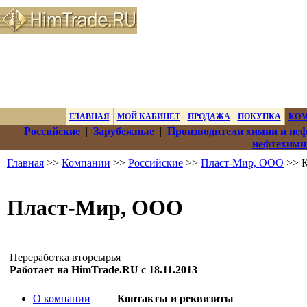
ГЛАВНАЯ
МОЙ КАБИНЕТ
ПРОДАЖА
ПОКУПКА
КО
Российские
|
Зарубежные
|
Производители химии и не
нефтехими
Главная
>>
Компании
>>
Российские
>>
Пласт-Мир, ООО
>> К
Пласт-Мир, ООО
Переработка вторсырья
Работает на HimTrade.RU с 18.11.2013
О компании
Контакты и реквизиты