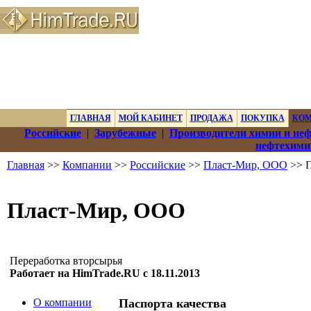
ГЛАВНАЯ
МОЙ КАБИНЕТ
ПРОДАЖА
ПОКУПКА
КО
Российские
|
Зарубежные
|
Производители химии и не
нефтехими
Главная
>>
Компании
>>
Российские
>>
Пласт-Мир, ООО
>> П
Пласт-Мир, ООО
Переработка вторсырья
Работает на HimTrade.RU с 18.11.2013
О компании
Паспорта качества