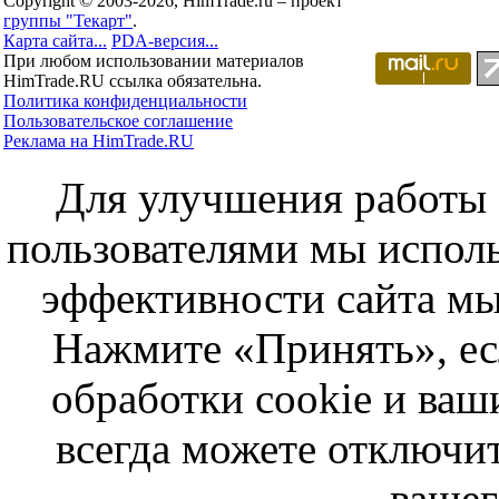
Copyright © 2003-2026, HimTrade.ru – проект
группы "Текарт"
.
Карта сайта...
PDA-версия...
При любом использовании материалов
HimTrade.RU ссылка обязательна.
Политика конфиденциальности
Пользовательское соглашение
Реклама на HimTrade.RU
Для улучшения работы с
пользователями мы исполь
эффективности сайта мы
Нажмите «Принять», ес
обработки cookie и ва
всегда можете отключит
вашег