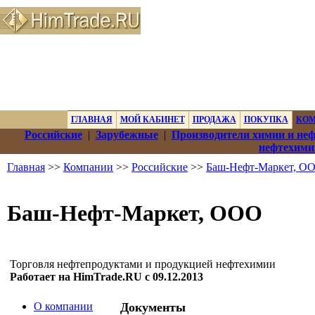
ГЛАВНАЯ
МОЙ КАБИНЕТ
ПРОДАЖА
ПОКУПКА
КО
Российские
|
Зарубежные
|
Производители химии и не
нефтехими
Главная
>>
Компании
>>
Российские
>>
Баш-Нефт-Маркет, О
Баш-Нефт-Маркет, ООО
Торговля нефтепродуктами и продукцией нефтехимии
Работает на HimTrade.RU с 09.12.2013
О компании
Документы