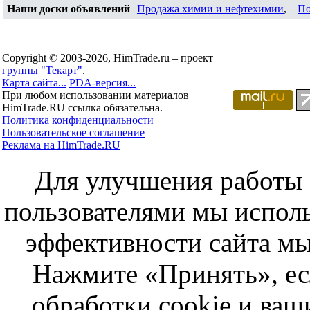
Наши доски объявлений
Продажа химии и нефтехимии
,
По
Copyright © 2003-2026, HimTrade.ru – проект
группы "Текарт"
.
Карта сайта...
PDA-версия...
При любом использовании материалов
HimTrade.RU ссылка обязательна.
Политика конфиденциальности
Пользовательское соглашение
Реклама на HimTrade.RU
Для улучшения работы с
пользователями мы исполь
эффективности сайта мы
Нажмите «Принять», ес
обработки cookie и ва