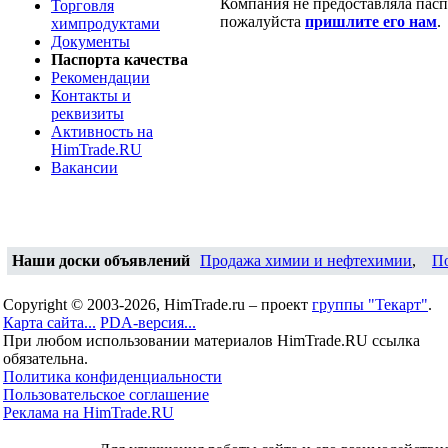
Компания не предоставляла паспо
Торговля
пожалуйста
пришлите его нам
.
химпродуктами
Документы
Паспорта качества
Рекомендации
Контакты и
реквизиты
Активность на
HimTrade.RU
Вакансии
Наши доски объявлений
Продажа химии и нефтехимии
,
П
Copyright © 2003-2026, HimTrade.ru – проект
группы "Текарт"
.
Карта сайта...
PDA-версия...
При любом использовании материалов HimTrade.RU ссылка
обязательна.
Политика конфиденциальности
Пользовательское соглашение
Реклама на HimTrade.RU