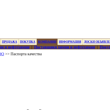
ПРОДАЖА
ПОКУПКА
КОМПАНИИ
ИНФОРМАЦИЯ
ДОСКИ ОБЪЯВЛ
ии и нефтехимии
|
Поставщики химии и нефтехимии
|
Покуп
ОО
>> Паспорта качества