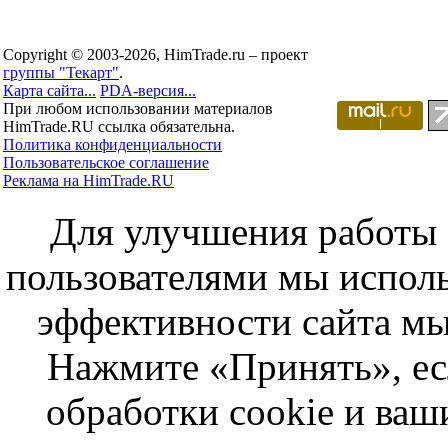
Copyright © 2003-2026, HimTrade.ru – проект
группы "Текарт"
.
Карта сайта...
PDA-версия...
При любом использовании материалов
HimTrade.RU ссылка обязательна.
Политика конфиденциальности
Пользовательское соглашение
Реклама на HimTrade.RU
Для улучшения работы с
пользователями мы исполь
эффективности сайта мы
Нажмите «Принять», ес
обработки cookie и ва