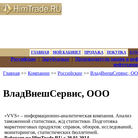
ГЛАВНАЯ
МОЙ КАБИНЕТ
ПРОДАЖА
ПОКУПКА
КО
Российские
|
Зарубежные
|
Производители химии и не
нефтехими
Главная
>>
Компании
>>
Российские
>>
ВладВнешСервис, О
ВладВнешСервис, ООО
«VVS» – информационно-аналитическая компания. Анализ
таможенной статистики, ж/д статистики. Подготовка
маркетинговых продуктов: справок, обзоров, исследований,
мониторингов, статистических бюллетеней.
Работает на HimTrade.RU с 20.01.2014