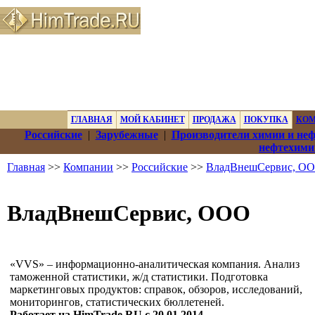
ГЛАВНАЯ
МОЙ КАБИНЕТ
ПРОДАЖА
ПОКУПКА
КО
Российские
|
Зарубежные
|
Производители химии и не
нефтехими
Главная
>>
Компании
>>
Российские
>>
ВладВнешСервис, О
ВладВнешСервис, ООО
«VVS» – информационно-аналитическая компания. Анализ
таможенной статистики, ж/д статистики. Подготовка
маркетинговых продуктов: справок, обзоров, исследований,
мониторингов, статистических бюллетеней.
Работает на HimTrade.RU с 20.01.2014