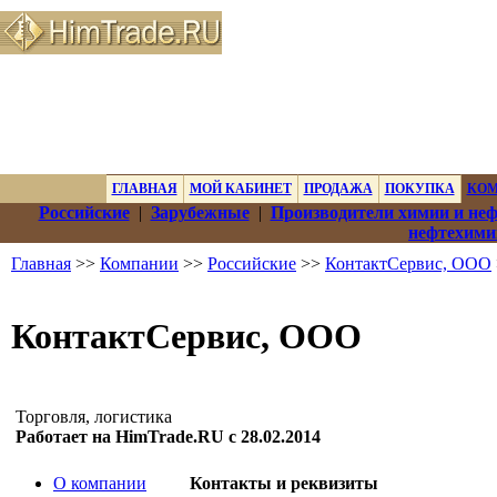
ГЛАВНАЯ
МОЙ КАБИНЕТ
ПРОДАЖА
ПОКУПКА
КО
Российские
|
Зарубежные
|
Производители химии и не
нефтехими
Главная
>>
Компании
>>
Российские
>>
КонтактСервис, ООО
КонтактСервис, ООО
Торговля, логистика
Работает на HimTrade.RU с 28.02.2014
О компании
Контакты и реквизиты