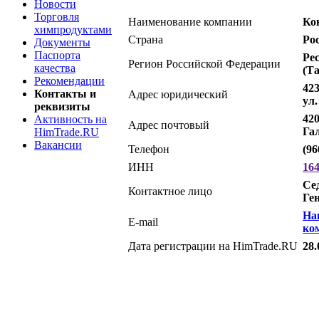
Новости
Торговля
Наименование компании
Ко
химпродуктами
Страна
Ро
Документы
Паспорта
Ре
Регион Российской Федерации
качества
(Т
Рекомендации
42
Контакты и
Адрес юридический
ул
реквизиты
420
Активность на
Адрес почтовый
Га
HimTrade.RU
Вакансии
Телефон
(96
ИНН
16
Се
Контактное лицо
Ге
На
E-mail
ко
Дата регистрации на HimTrade.RU
28.