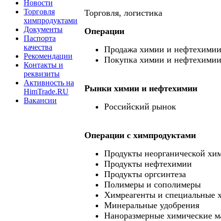
Новости
Торговля
Торговля, логистика
химпродуктами
Документы
Операции
Паспорта
качества
Продажа химии и нефтехими
Рекомендации
Покупка химии и нефтехими
Контакты и
реквизиты
Активность на
Рынки химии и нефтехимии
HimTrade.RU
Вакансии
Российский рынок
Операции c химпродуктами
Продукты неорганической хи
Продукты нефтехимии
Продукты оргсинтеза
Полимеры и сополимеры
Химреагенты и специальные 
Минеральные удобрения
Наноразмерные химические м