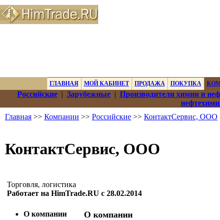
ГЛАВНАЯ
МОЙ КАБИНЕТ
ПРОДАЖА
ПОКУПКА
КО
Российские
|
Зарубежные
|
Производители химии и не
нефтехими
Главная
>>
Компании
>>
Российские
>>
КонтактСервис, ООО
КонтактСервис, ООО
Торговля, логистика
Работает на HimTrade.RU с 28.02.2014
О компании
О компании