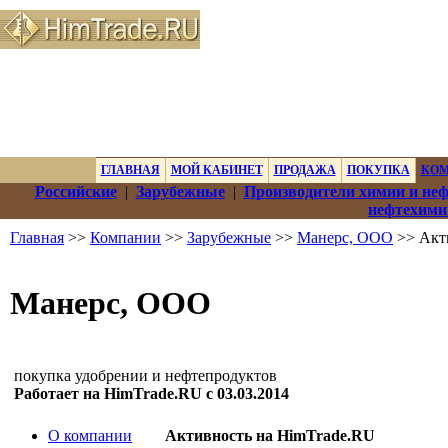
ГЛАВНАЯ
МОЙ КАБИНЕТ
ПРОДАЖА
ПОКУПКА
КО
Российские
|
Зарубежные
|
Производители химии и не
нефтехими
Главная
>>
Компании
>>
Зарубежные
>>
Манерс, ООО
>> Акт
Манерс, ООО
покупка удобрении и нефтепродуктов
Работает на HimTrade.RU с 03.03.2014
О компании
Активность на HimTrade.RU