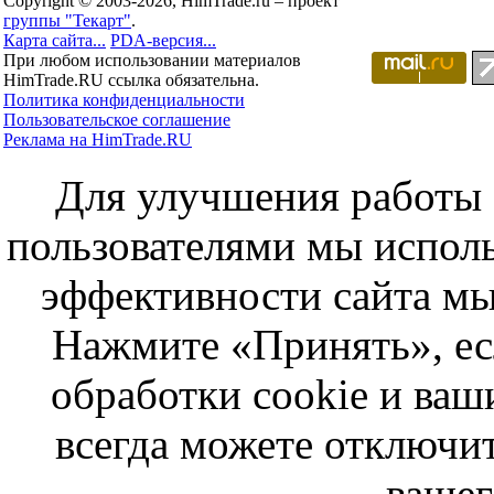
Copyright © 2003-2026, HimTrade.ru – проект
группы "Текарт"
.
Карта сайта...
PDA-версия...
При любом использовании материалов
HimTrade.RU ссылка обязательна.
Политика конфиденциальности
Пользовательское соглашение
Реклама на HimTrade.RU
Для улучшения работы с
пользователями мы исполь
эффективности сайта мы
Нажмите «Принять», ес
обработки cookie и ва
всегда можете отключит
вашег