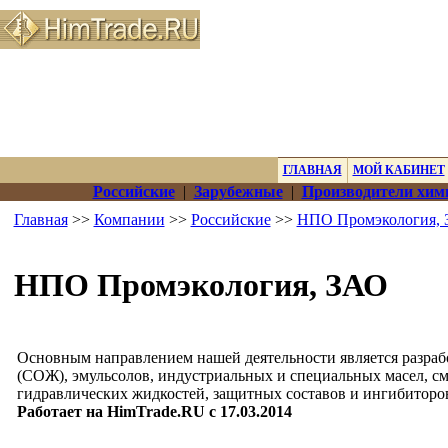
ГЛАВНАЯ
МОЙ КАБИНЕТ
Российские
|
Зарубежные
|
Производители хим
Главная
>>
Компании
>>
Российские
>>
НПО Промэкология,
НПО Промэкология, ЗАО
Основным направлением нашей деятельности является разра
(СОЖ), эмульсолов, индустриальных и специальных масел, см
гидравлических жидкостей, защитных составов и ингибиторо
Работает на HimTrade.RU с 17.03.2014