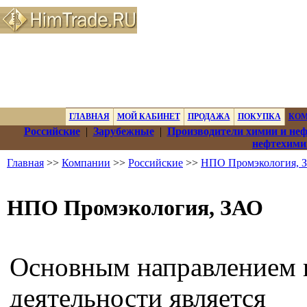
ГЛАВНАЯ
МОЙ КАБИНЕТ
ПРОДАЖА
ПОКУПКА
КО
Российские
|
Зарубежные
|
Производители химии и не
нефтехими
Главная
>>
Компании
>>
Российские
>>
НПО Промэкология, 
НПО Промэкология, ЗАО
Основным направлением
деятельности является